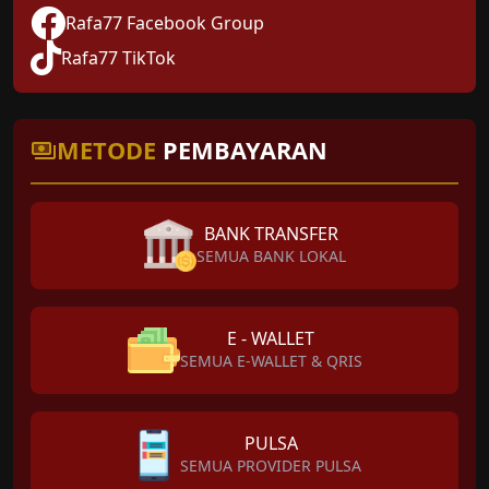
Rafa77 Facebook Group
Rafa77 TikTok
METODE
PEMBAYARAN
BANK TRANSFER
SEMUA BANK LOKAL
E - WALLET
SEMUA E-WALLET & QRIS
PULSA
SEMUA PROVIDER PULSA