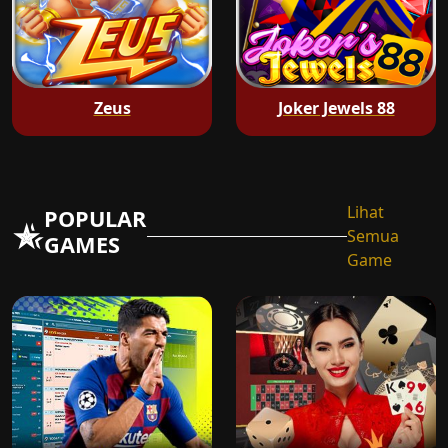
Zeus
Joker Jewels 88
Lihat
POPULAR
Semua
GAMES
Game