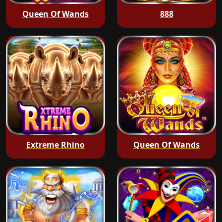
Queen Of Wands
888
Extreme Rhino
Queen Of Wands